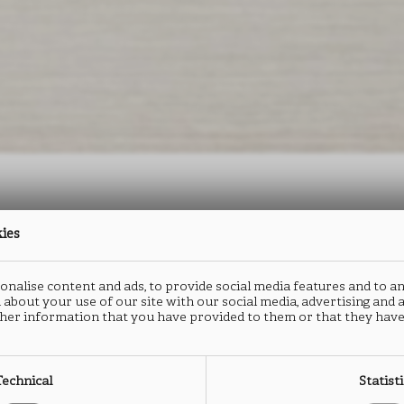
kies
防火板
封边
nalise content and ads, to provide social media features and to an
SMART
S
 about your use of our site with our social media, advertising and
her information that you have provided to them or that they have
LK26
L
Technical
Statist
类型： HPL防火板
类型：