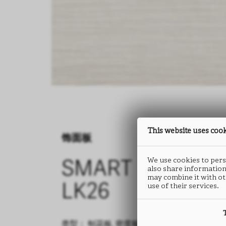
This website uses coo
饰面板
We use cookies to perso
SMART
also share information
may combine it with ot
use of their services.
LK26
类型： 刨花板, 密度板