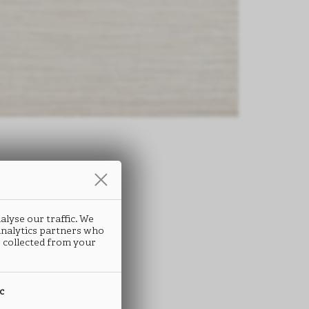
条
alyse our traffic. We
MART
 analytics partners who
 collected from your
K26
ic
 ABS封边条