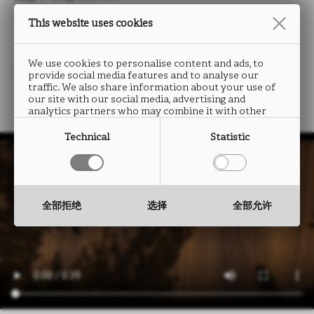
厚度： 0.5 至 2.0 mm
This website uses cookies
We use cookies to personalise content and ads, to
provide social media features and to analyse our
traffic. We also share information about your use of
our site with our social media, advertising and
analytics partners who may combine it with other
information that you have provided to them or that
they have collected from your use of their services.
Technical
Statistic
全部拒绝
选择
全部允许