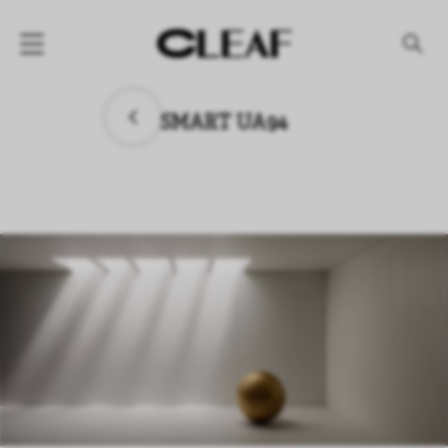
产品
SMART UA94
纹理名称
纹理效果
产品系列
公司
资讯
案例
下载专区
代理商