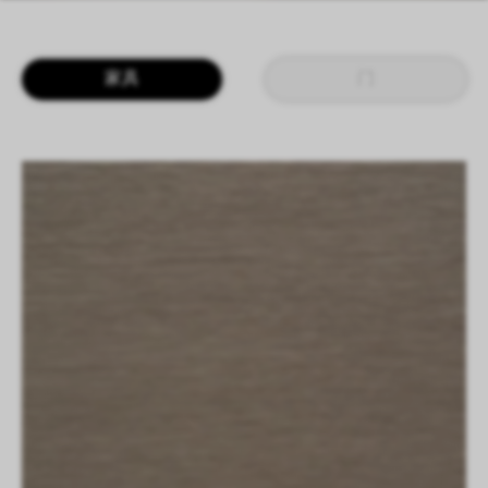
LOGIN
CN
EN
IT
DE
家具
门
SHAPING SURFACES