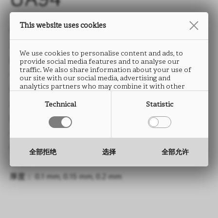
UA94
This website uses cookies
类型： HPL防火板
尺寸： 3050 x 1300 mm
We use cookies to personalise content and ads, to
厚度： 0.6 mm, 0.8 mm
provide social media features and to analyse our
traffic. We also share information about your use of
—
our site with our social media, advertising and
analytics partners who may combine it with other
类型： CPL连续层压板
information that you have provided to them or that
they have collected from your use of their services.
尺寸： 1300 mm
Technical
Statistic
厚度： 0.2 至 0.4 mm
—
类型： 超柔连续层压板
全部拒绝
选择
全部允许
尺寸： 1300 mm
厚度： 0.1 mm, 0.15 mm, 0.2 mm