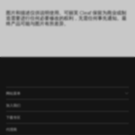
图片和描述仅供说明使用。可丽芙 Cleaf 保留为商业或制
造需要进行任何必要修改的权利，无需任何事先通知。最
终产品可能与图片有所差异。
网站菜单
产品
公司
资讯
案例
加入我们
下载专区
代理商