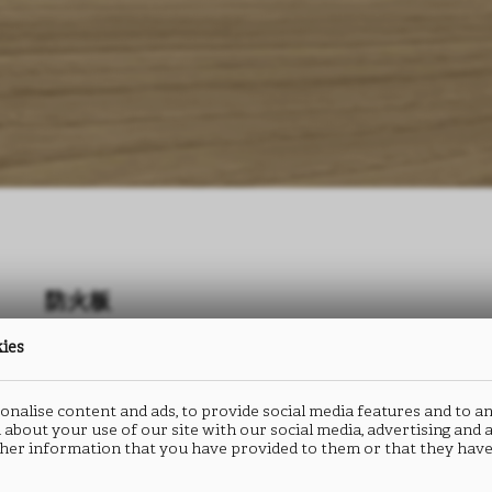
防火板
防火板
kies
QUERCIA
QUERCIA
S174
S174
nalise content and ads, to provide social media features and to an
 about your use of our site with our social media, advertising and
her information that you have provided to them or that they have
类型： HPL防火板
类型： CPL连续层压板