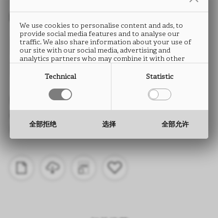
封边条
We use cookies to personalise content and ads, to
provide social media features and to analyse our
PORO NOCE
traffic. We also share information about your use of
our site with our social media, advertising and
analytics partners who may combine it with other
LS79
information that you have provided to them or that
they have collected from your use of their services.
Technical
Statistic
类型： ABS封边条
高度： 15 至 330 mm
全部拒绝
选择
全部允许
厚度： 0.5 至 2.0 mm