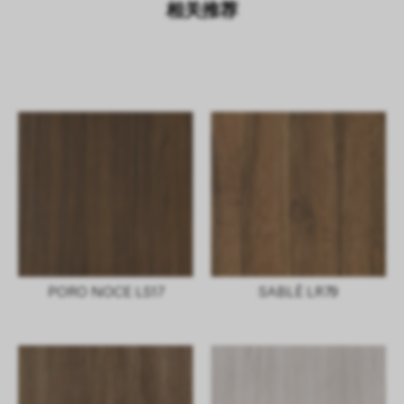
相关推荐
PORO NOCE LS17
SABLÈ LR79