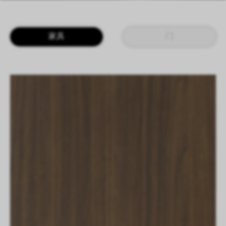
LOGIN
CN
EN
IT
DE
家具
门
SHAPING SURFACES