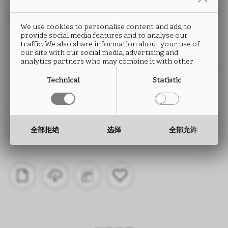
封边条
We use cookies to personalise content and ads, to
provide social media features and to analyse our
PORO NOCE
traffic. We also share information about your use of
our site with our social media, advertising and
analytics partners who may combine it with other
LS17
information that you have provided to them or that
they have collected from your use of their services.
Technical
Statistic
类型： ABS封边条
高度： 15 至 330 mm
全部拒绝
选择
全部允许
厚度： 0.5 至 2.0 mm