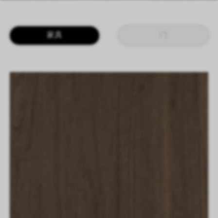
LOGIN
CN
EN
IT
DE
家具
门
SHAPING SURFACES