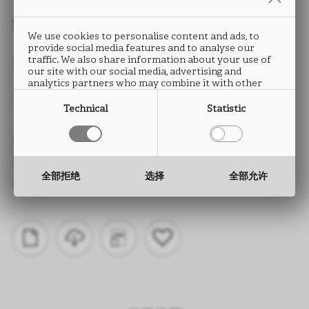
封边条
We use cookies to personalise content and ads, to
provide social media features and to analyse our
SABLÈ
traffic. We also share information about your use of
our site with our social media, advertising and
analytics partners who may combine it with other
LR71
information that you have provided to them or that
they have collected from your use of their services.
Technical
Statistic
类型： ABS封边条
高度： 15 至 330 mm
全部拒绝
选择
全部允许
厚度： 0.5 至 2.0 mm