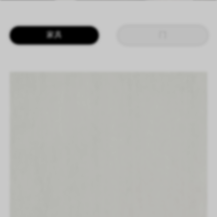
LOGIN
CN
EN
IT
DE
家具
门
SHAPING SURFACES