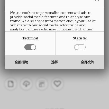
封边条
We use cookies to personalise content and ads, to
provide social media features and to analyse our
MALOJA
traffic. We also share information about your use of
our site with our social media, advertising and
analytics partners who may combine it with other
B073
information that you have provided to them or that
they have collected from your use of their services.
Technical
Statistic
类型： ABS封边条
高度： 15 至 330 mm
全部拒绝
选择
全部允许
厚度： 0.5 至 2.0 mm