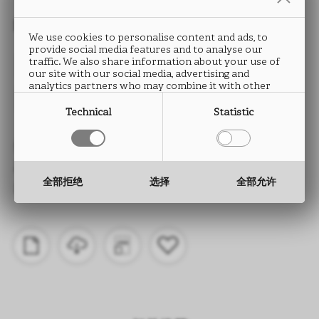
封边条
We use cookies to personalise content and ads, to
provide social media features and to analyse our
MALOJA
traffic. We also share information about your use of
our site with our social media, advertising and
analytics partners who may combine it with other
LN94
information that you have provided to them or that
they have collected from your use of their services.
Technical
Statistic
类型： ABS封边条
高度： 15 至 330 mm
全部拒绝
选择
全部允许
厚度： 0.5 至 2.0 mm