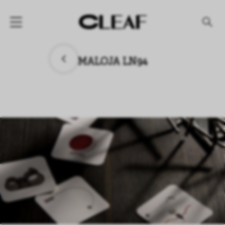
产品
MALOJA LN94
纹理名称
纹理效果
产品系列
公司
资讯
案例
下载专区
代理商