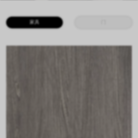
LOGIN
CN
EN
IT
DE
家具
门
SHAPING SURFACES