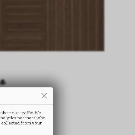
条
IOMETORI
192
alyse our traffic. We
 analytics partners who
 collected from your
 ABS封边条