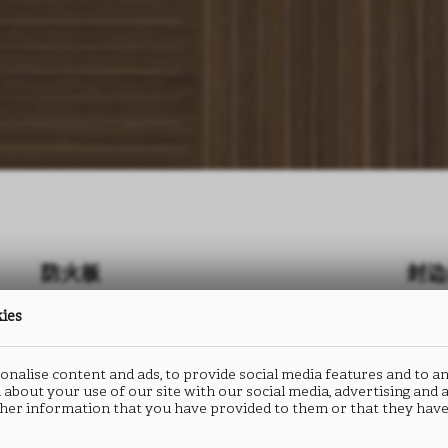
防火板
封边
kies
JIOMETORI
J
S192
S
nalise content and ads, to provide social media features and to an
 about your use of our site with our social media, advertising and
her information that you have provided to them or that they have
类型： HPL防火板
类型：