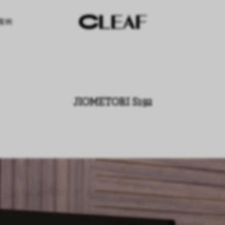
案例
JIOMETORI S192