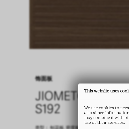
饰面板
This website uses coo
JIOMETORI
S192
We use cookies to perso
also share information
may combine it with ot
use of their services.
类型： 刨花板, 密度板