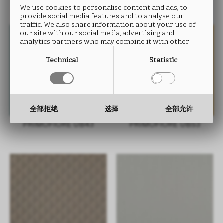
We use cookies to personalise content and ads, to
provide social media features and to analyse our
traffic. We also share information about your use of
our site with our social media, advertising and
analytics partners who may combine it with other
information that you have provided to them or that
they have collected from your use of their services.
Technical
Statistic
全部拒绝
选择
全部允许
PRIMOFIORE UB43
PRIMOFIORE UB53