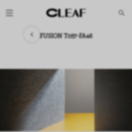
产品
FUSION T057-FA46
纹理名称
纹理效果
产品系列
公司
资讯
案例
下载专区
代理商