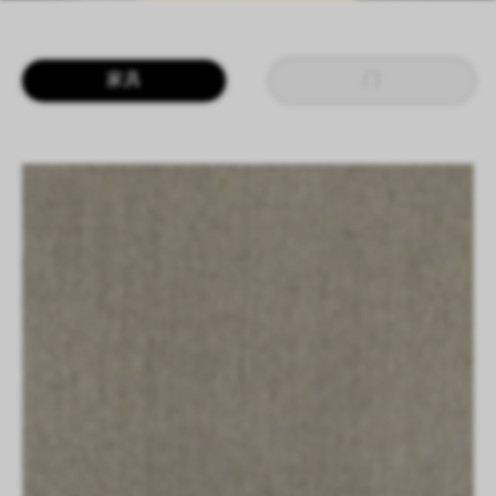
LOGIN
CN
EN
IT
DE
家具
门
SHAPING SURFACES