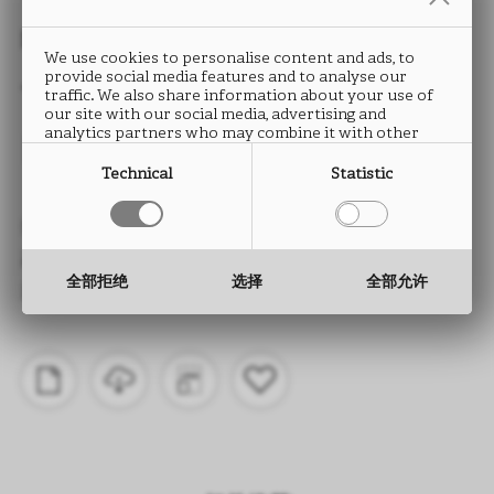
封边条
We use cookies to personalise content and ads, to
provide social media features and to analyse our
TOUCHER
traffic. We also share information about your use of
our site with our social media, advertising and
analytics partners who may combine it with other
UA92
information that you have provided to them or that
they have collected from your use of their services.
Technical
Statistic
类型： ABS封边条
高度： 15 至 330 mm
全部拒绝
选择
全部允许
厚度： 0.5 至 2.0 mm