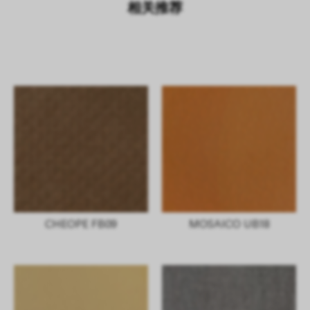
相关推荐
CHEOPE FB09
MOSAICO UB18