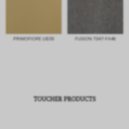
PRIMOFIORE UB30
FUSION T047-FA46
TOUCHER PRODUCTS