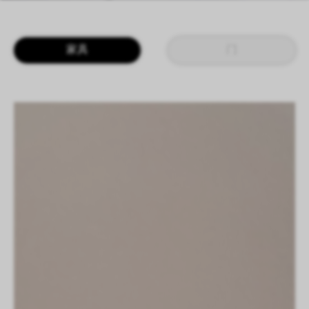
LOGIN
CN
EN
IT
DE
家具
门
SHAPING SURFACES