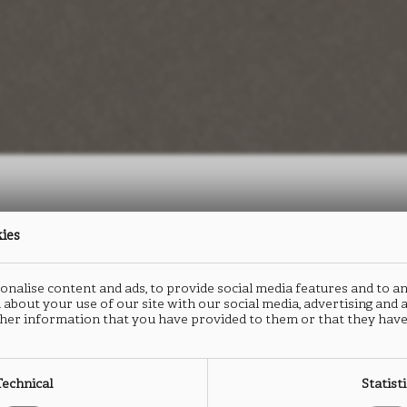
kies
防火板
封边
nalise content and ads, to provide social media features and to an
TOUCHER
T
 about your use of our site with our social media, advertising and
her information that you have provided to them or that they have
FA78
F
Technical
Statist
类型： HPL防火板
类型：