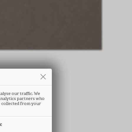
条
alyse our traffic. We
OUCHER
 analytics partners who
 collected from your
A78
ic
 ABS封边条