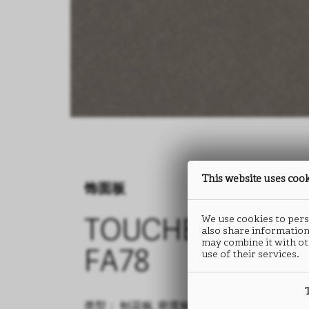
This website uses coo
饰面板
We use cookies to perso
TOUCHER
also share information
may combine it with ot
use of their services.
FA78
类型： 刨花板, 密度板