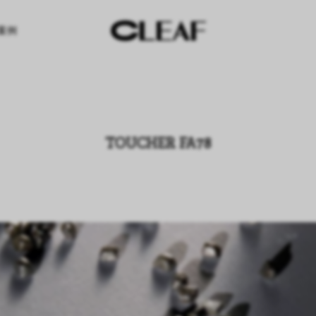
案例
TOUCHER FA78