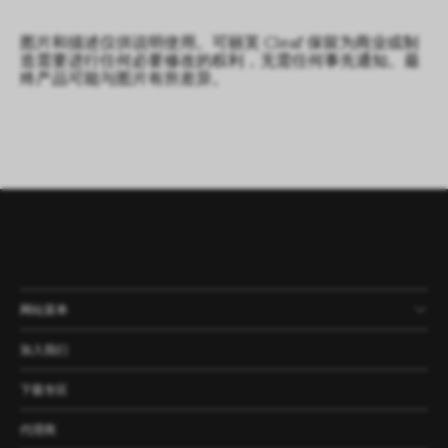
图片和描述仅供说明使用。可丽芙 Cleaf 保留为商业或制
造需要进行任何必要修改的权利，无需任何事先通知。最
终产品可能与图片有所差异。
网站菜单
产品
公司
资讯
案例
加入我们
下载专区
代理商