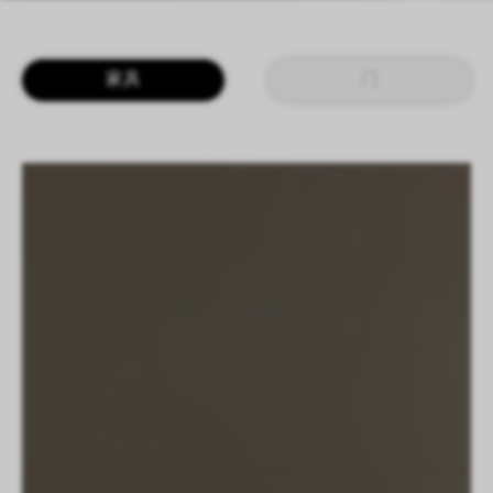
LOGIN
CN
EN
IT
DE
家具
门
SHAPING SURFACES