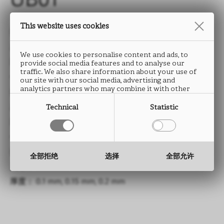
UB01
This website uses cookies
类型： HPL防火板
尺寸： 3050 x 1300 mm
We use cookies to personalise content and ads, to
厚度： 0.6 mm, 0.8 mm
provide social media features and to analyse our
traffic. We also share information about your use of
—
our site with our social media, advertising and
analytics partners who may combine it with other
类型： CPL连续层压板
information that you have provided to them or that
they have collected from your use of their services.
尺寸： 1300 mm
Technical
Statistic
厚度： 0.2 至 0.4 mm
—
类型： 超柔连续层压板
全部拒绝
选择
全部允许
尺寸： 1300 mm
厚度： 0.1 mm, 0.15 mm, 0.2 mm