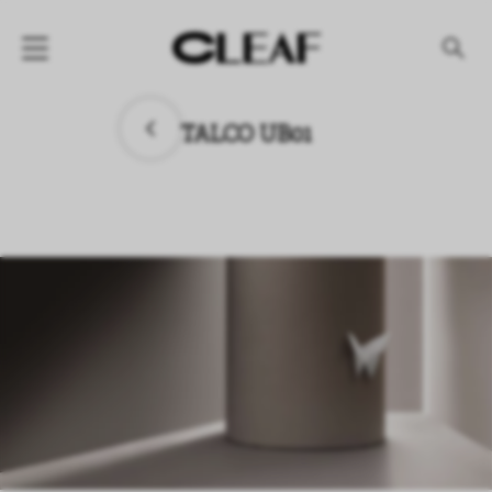
产品
TALCO UB01
纹理名称
纹理效果
产品系列
公司
资讯
案例
下载专区
代理商