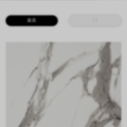
LOGIN
CN
EN
IT
DE
家具
门
SHAPING SURFACES