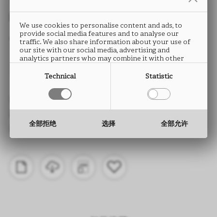
封边条
We use cookies to personalise content and ads, to
provide social media features and to analyse our
TALCO
traffic. We also share information about your use of
our site with our social media, advertising and
analytics partners who may combine it with other
FB38
information that you have provided to them or that
they have collected from your use of their services.
Technical
Statistic
类型： ABS封边条
高度： 15 至 330 mm
全部拒绝
选择
全部允许
厚度： 0.5 至 2.0 mm