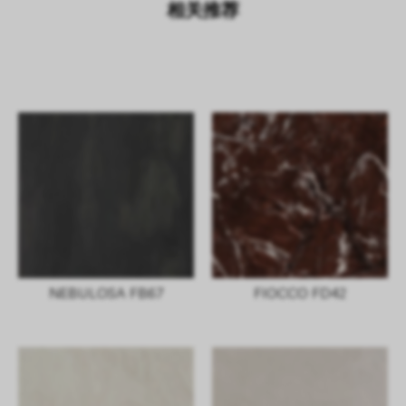
相关推荐
NEBULOSA FB67
FIOCCO FD42