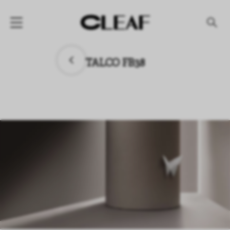
产品
TALCO FB38
纹理名称
纹理效果
产品系列
公司
资讯
案例
下载专区
代理商