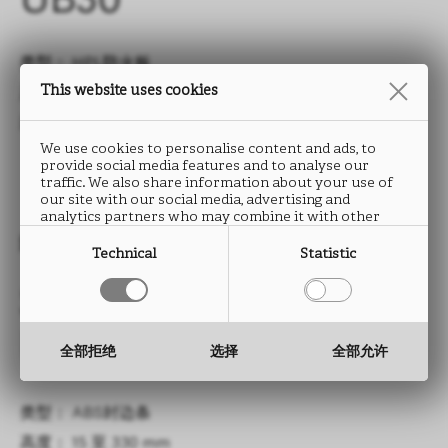
UB30
类型： HPL防火板
This website uses cookies
尺寸： 2760 x 2040 mm
厚度： 0.9 mm
We use cookies to personalise content and ads, to
provide social media features and to analyse our
traffic. We also share information about your use of
our site with our social media, advertising and
analytics partners who may combine it with other
information that you have provided to them or that
封边条
they have collected from your use of their services.
Technical
Statistic
SBALZO
UB30
全部拒绝
选择
全部允许
类型： ABS封边条
高度： 15 至 330 mm