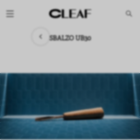
产品
SBALZO UB30
纹理名称
纹理效果
产品系列
公司
资讯
案例
下载专区
代理商