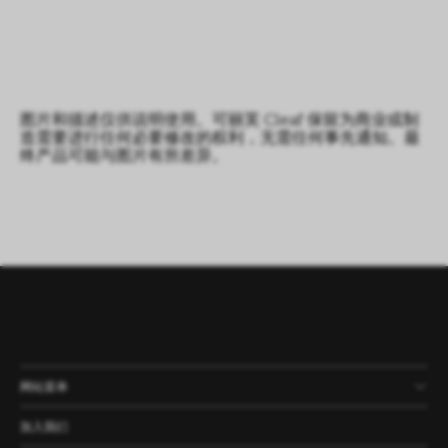
图片和描述仅供说明使用。可丽芙 Cleaf 保留为商业或制
造需要进行任何必要修改的权利，无需任何事先通知。最
终产品可能与图片有所差异。
网站菜单
产品
公司
资讯
案例
加入我们