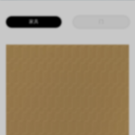
LOGIN
CN
EN
IT
DE
家具
门
SHAPING SURFACES