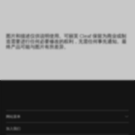
图片和描述仅供说明使用。可丽芙 Cleaf 保留为商业或制
造需要进行任何必要修改的权利，无需任何事先通知。最
终产品可能与图片有所差异。
网站菜单
产品
公司
资讯
案例
加入我们