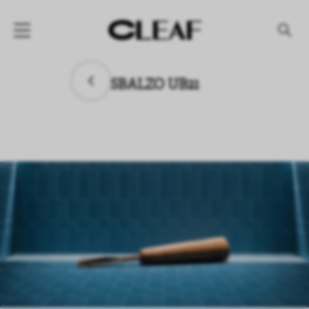
产品
SBALZO UB21
纹理名称
纹理效果
产品系列
公司
资讯
案例
下载专区
代理商