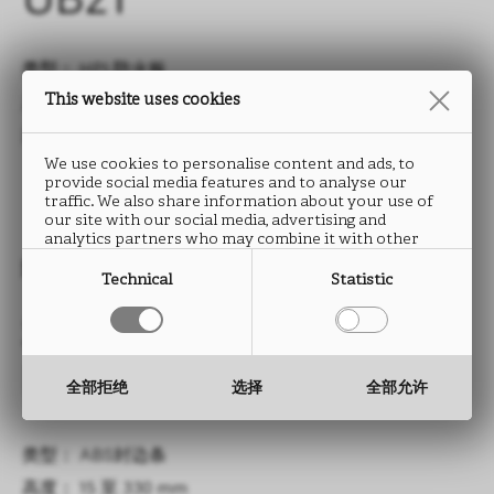
UB21
类型： HPL防火板
This website uses cookies
尺寸： 2760 x 2040 mm
厚度： 0.9 mm
We use cookies to personalise content and ads, to
provide social media features and to analyse our
traffic. We also share information about your use of
our site with our social media, advertising and
analytics partners who may combine it with other
information that you have provided to them or that
封边条
they have collected from your use of their services.
Technical
Statistic
SBALZO
UB21
全部拒绝
选择
全部允许
类型： ABS封边条
高度： 15 至 330 mm