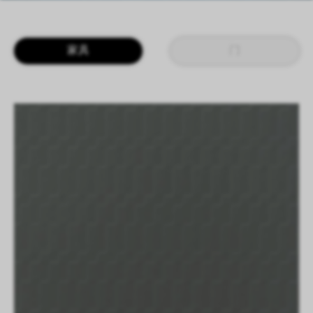
LOGIN
CN
EN
IT
DE
家具
门
SHAPING SURFACES