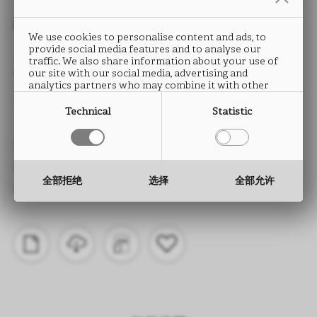
封边条
We use cookies to personalise content and ads, to
provide social media features and to analyse our
SABLÈ
traffic. We also share information about your use of
our site with our social media, advertising and
analytics partners who may combine it with other
LR20
information that you have provided to them or that
they have collected from your use of their services.
Technical
Statistic
类型： ABS封边条
高度： 15 至 330 mm
全部拒绝
选择
全部允许
厚度： 0.5 至 2.0 mm