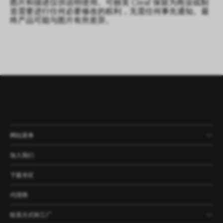
图片和描述仅供说明使用。可丽芙 Cleaf 保留为商业或制
造需要进行任何必要修改的权利，无需任何事先通知。最
终产品可能与图片有所差异。
网站菜单
产品
公司
资讯
案例
加入我们
下载专区
代理商
联系方式和工厂