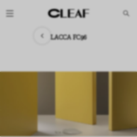
产品
LACCA FC96
纹理名称
纹理效果
产品系列
公司
资讯
案例
下载专区
代理商