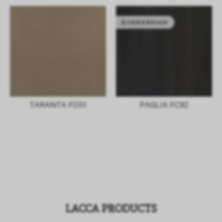
意大利库存系列2628
TARANTA FD51
PAGLIA FC92
LACCA PRODUCTS