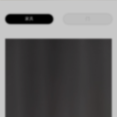
LOGIN
CN
EN
IT
DE
家具
门
SHAPING SURFACES