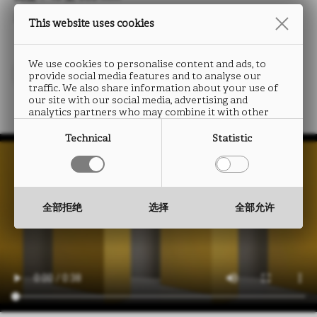
厚度： 0.5 至 2.0 mm
This website uses cookies
We use cookies to personalise content and ads, to
provide social media features and to analyse our
traffic. We also share information about your use of
our site with our social media, advertising and
analytics partners who may combine it with other
information that you have provided to them or that
they have collected from your use of their services.
Technical
Statistic
全部拒绝
选择
全部允许