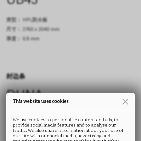
UB43
类型： HPL防火板
尺寸： 2760 x 2040 mm
厚度： 0.9 mm
封边条
DUNA
This website uses cookies
UB43
We use cookies to personalise content and ads, to
provide social media features and to analyse our
类型： ABS封边条
traffic. We also share information about your use of
our site with our social media, advertising and
高度： 15 至 330 mm