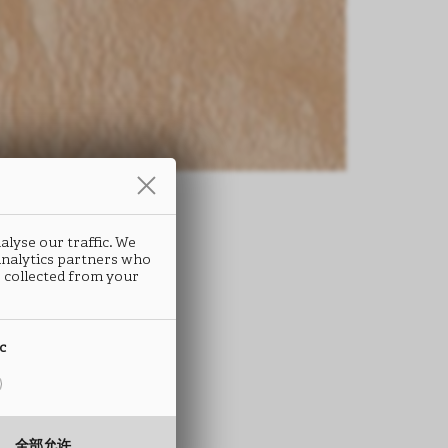
alyse our traffic. We
 analytics partners who
条
 collected from your
UNA
ic
C08
全部允许
 ABS封边条