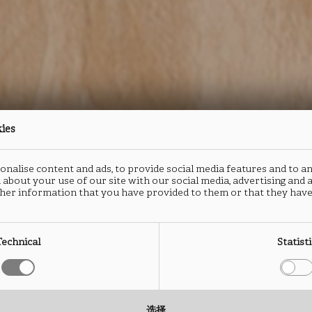
kies
nalise content and ads, to provide social media features and to an
 about your use of our site with our social media, advertising and
防火板
封边
her information that you have provided to them or that they have
DUNA
D
Technical
Statist
FC08
F
选择
类型： HPL防火板
类型：