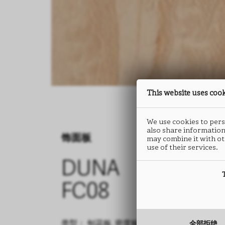
This website uses coo
We use cookies to perso
also share information
饰面板
may combine it with ot
use of their services.
DUNA
FC08
全部拒绝
类型： 刨花板, 密度板