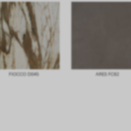
FIOCCO D045
ARES FC62