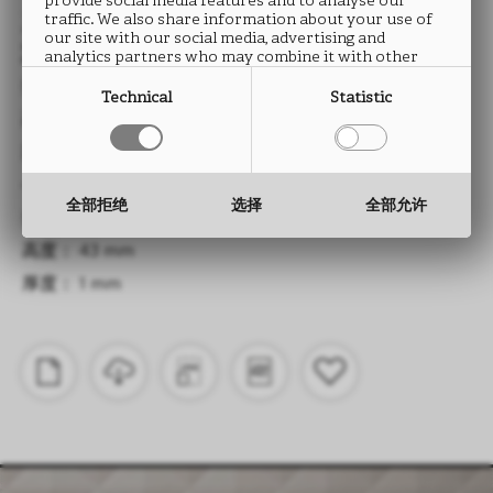
provide social media features and to analyse our
系列
traffic. We also share information about your use of
our site with our social media, advertising and
意大利库存系列2628
analytics partners who may combine it with other
information that you have provided to them or that
类型： ABS封边条
they have collected from your use of their services.
Technical
Statistic
高度： 23 mm
厚度： 1 mm
—
全部拒绝
选择
全部允许
类型： ABS封边条
高度： 43 mm
厚度： 1 mm