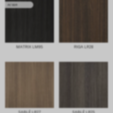
内门组件
MATRIX LM95
RIGA LR28
SABLÈ LR27
SABLÈ LR25