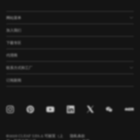
网站菜单
产品
公司
资讯
案例
加入我们
下载专区
代理商
联系方式和工厂
订阅新闻
©2026 CLEAF S.P.A. & 可丽芙（上
隐私条款