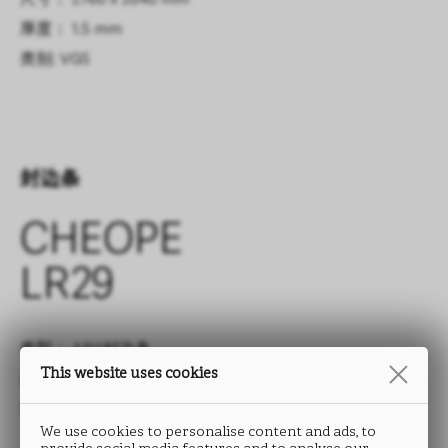
厚度： 1.5 mm
类别: VGS
封边条
CHEOPE
LR29
类型： ABS封边条
This website uses cookies
高度： 15 至 330 mm
厚度： 0.5 至 2.0 mm
We use cookies to personalise content and ads, to