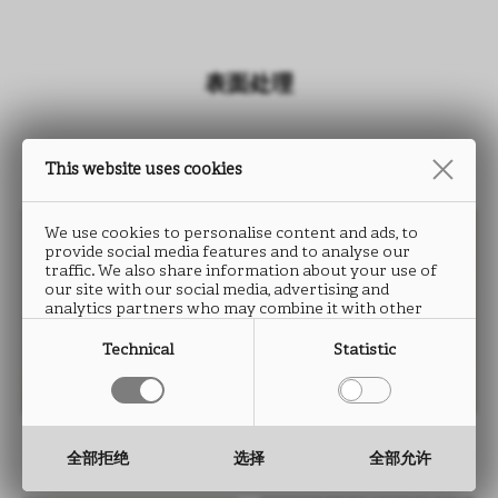
表面处理
This website uses cookies
We use cookies to personalise content and ads, to
provide social media features and to analyse our
traffic. We also share information about your use of
our site with our social media, advertising and
analytics partners who may combine it with other
information that you have provided to them or that
they have collected from your use of their services.
Technical
Statistic
ALPACA UA90
ARES UA90
全部拒绝
选择
全部允许