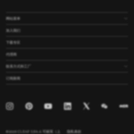
网站菜单
产品
公司
资讯
案例
加入我们
下载专区
代理商
联系方式和工厂
订阅新闻
©2026 CLEAF S.P.A. & 可丽芙（上
隐私条款