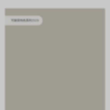
LOGIN
CN
EN
IT
DE
SHAPING SURFACES
可丽芙纯色系列2529