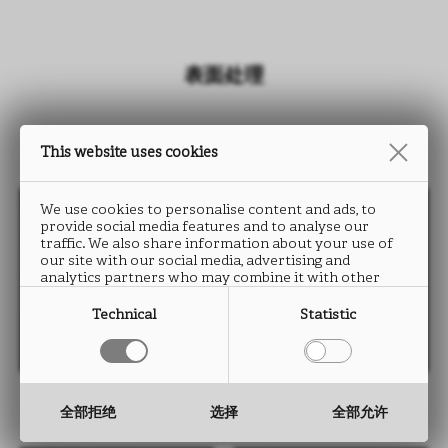
表面处理
This website uses cookies
We use cookies to personalise content and ads, to
provide social media features and to analyse our
traffic. We also share information about your use of
our site with our social media, advertising and
analytics partners who may combine it with other
information that you have provided to them or that
they have collected from your use of their services.
Technical
Statistic
ARES UA49
FIOCCO UA49
全部拒绝
选择
全部允许