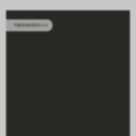
LOGIN
CN
EN
IT
DE
SHAPING SURFACES
可丽芙纯色系列2529