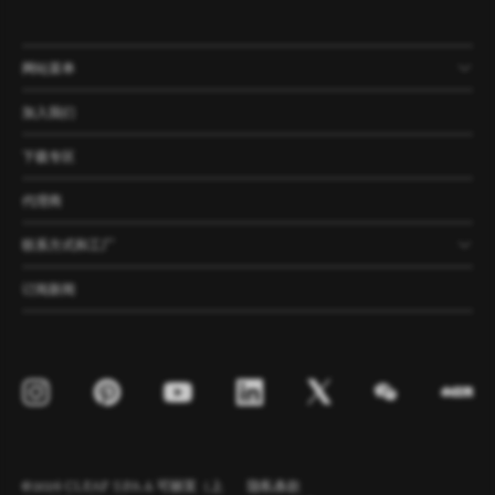
网站菜单
产品
公司
资讯
案例
加入我们
下载专区
代理商
联系方式和工厂
订阅新闻
©2026 CLEAF S.P.A. & 可丽芙（上
隐私条款