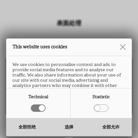
表面处理
This website uses cookies
We use cookies to personalise content and ads, to
provide social media features and to analyse our
traffic. We also share information about your use of
our site with our social media, advertising and
analytics partners who may combine it with other
information that you have provided to them or that
they have collected from your use of their services.
Technical
Statistic
ARES UB72
FIOCCO UB72
全部拒绝
选择
全部允许