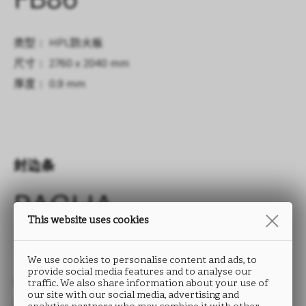
FB86
类型： HPL防火板
尺寸： 2760 x 2040 mm
厚度： 0.9 mm
封边条
PAGLIA
This website uses cookies
FB86
We use cookies to personalise content and ads, to
provide social media features and to analyse our
类型： ABS封边条
traffic. We also share information about your use of
our site with our social media, advertising and
高度： 15 至 330 mm