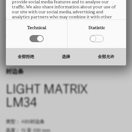
LM34
provide social media features and to analyse our
traffic. We also share information about your use of
our site with our social media, advertising and
analytics partners who may combine it with other
类型： HPL防火板
information that you have provided to them or that
they have collected from your use of their services.
尺寸： 2760 x 2040 mm
Technical
Statistic
厚度： 0.9 mm
全部拒绝
选择
全部允许
封边条
LIGHT MATRIX
LM34
类型： ABS封边条
高度： 15 至 330 mm