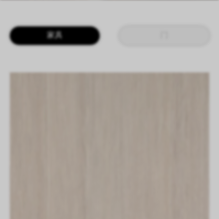
LOGIN
CN
EN
IT
DE
家具
门
SHAPING SURFACES