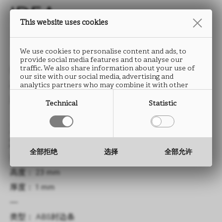
IDEA
This website uses cookies
FB86
We use cookies to personalise content and ads, to
provide social media features and to analyse our
traffic. We also share information about your use of
类型： ABS封边条
our site with our social media, advertising and
analytics partners who may combine it with other
高度： 15 至 330 mm
information that you have provided to them or that
厚度： 0.5 至 2.0 mm
they have collected from your use of their services.
Technical
Statistic
系列
意大利库存系列2628
全部拒绝
选择
全部允许
类型： ABS封边条
高度： 23 mm
厚度： 1 mm
—
类型： ABS封边条