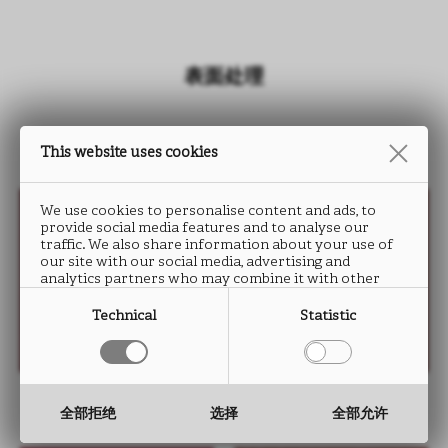
表面处理
This website uses cookies
We use cookies to personalise content and ads, to
provide social media features and to analyse our
traffic. We also share information about your use of
our site with our social media, advertising and
analytics partners who may combine it with other
information that you have provided to them or that
they have collected from your use of their services.
Technical
Statistic
ARES UB16
BRUCIATO UB16
全部拒绝
选择
全部允许