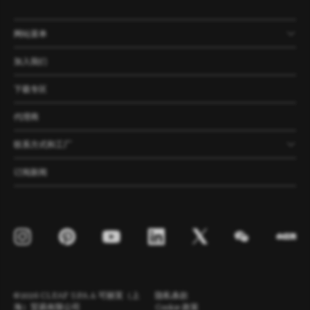
网站菜单
产品
公司
资讯
案例
加入我们
下载专区
代理商
联系方式和工厂
订阅新闻
©2026 CLEAF S.P.A. & 可丽芙（上
隐私条款
海）贸易有限公司
Cookie 政策