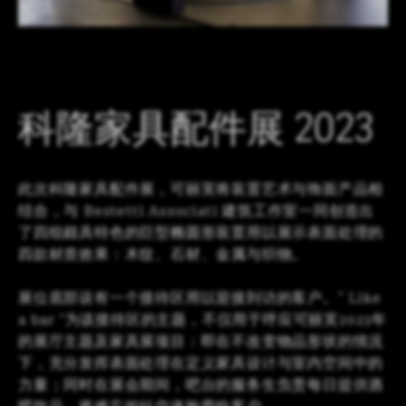
LOGIN
CN
EN
IT
DE
SHAPING SURFACES
科隆家具配件展 2023
此次科隆家具配件展，可丽芙将装置艺术与饰面产品相
结合，与 Bestetti Associati 建筑工作室一同创造出
了四组颇具特色的巨型椭圆形装置用以展示表面处理的
四款材质效果：木纹、石材、金属与织物。
展位底部设有一个接待区用以迎接到访的客户。“ Like
a bar ”为该接待区的主题，不仅用于呼应可丽芙2023年
的展厅主题及家具展项目：即在不改变物品形状的情况
下，充分发挥表面处理在定义家具设计与室内空间中的
力量；同时在展会期间，吧台的服务生负责每日提供酒