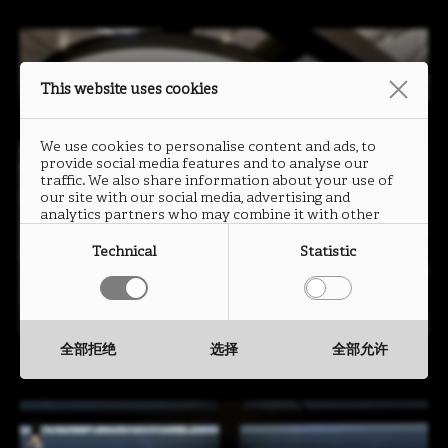
This website uses cookies
We use cookies to personalise content and ads, to
provide social media features and to analyse our
traffic. We also share information about your use of
our site with our social media, advertising and
analytics partners who may combine it with other
information that you have provided to them or that
they have collected from your use of their services.
Technical
Statistic
全部拒绝
选择
全部允许