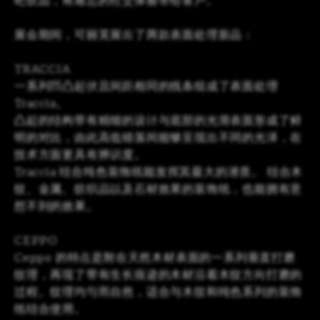
吧饮品，将难忘的社交体验带给客户。
展会期间，可丽芙展出了两款表面处理新品：
TRACCIA
一系列凹凸起伏且间距相同的线条组成了表面处理
Traccia。
凸起的结构带有精细的设计与底部的光滑表面形成了鲜
明的对比，由此高低错落间能够呈现出不同的光泽，在
技术方面更具有辨识度。
Traccia 结合纯色装饰纸能发挥其最大的潜质。 结合木
纹、金属、纺织品以及石材效果的装饰纸，也能拥有意
想不到的效果。
CEPPO
Ceppo 的特点是附在天然木材表面的一系列垂直打磨
纹理，再现了带有生长痕迹的木材沿着木纹方向打磨的
过程。纹理均匀而自然，适合与木纹和纯色系列的装饰
纸结合使用。