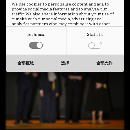
We use cookies to personalise content and ads, to
provide social media features and to analyse our
traffic. We also share information about your use of
our site with our social media, advertising and
analytics partners who may combine it with other
information that you have provided to them or that
they have collected from your use of their services.
Technical
Statistic
全部拒绝
选择
全部允许