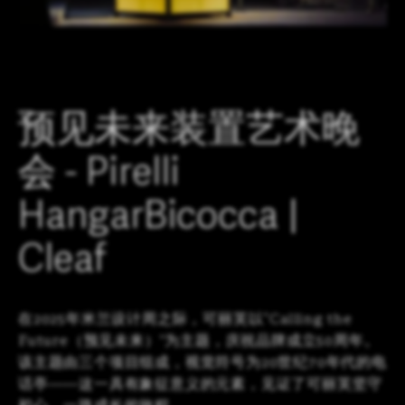
LOGIN
CN
EN
IT
DE
SHAPING SURFACES
预见未来装置艺术晚
会 - Pirelli
HangarBicocca |
Cleaf
在2025年米兰设计周之际，可丽芙以“Calling the
Future（预见未来）”为主题，庆祝品牌成立50周年。
该主题由三个项目组成，视觉符号为20世纪70年代的电
话亭——这一具有象征意义的元素，见证了可丽芙坚守