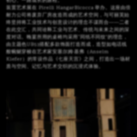
初心、一路成长的旅程。
装置艺术展在 Pirelli HangarBicocca 举办。这座由倍
耐力公司将废弃厂房改造而成的艺术空间，与可丽芙始
终坚持将工业技术与创意设计的理念不谋而合——二者
在此交汇，共同诠释工业与艺术、传统与未来之间的深
度对话。晚宴所用的桌椅均采用“同纸不同纹”的理念，
由主题色UB53搭配多款饰面打造而成，造型如电话线
般蜿蜒穿梭在艺术家安塞尔姆·基弗（Anselm
Kiefer）的常设作品《七座天宫》之间，打造出一场材
质与空间、记忆与艺术交织的沉浸式体验。