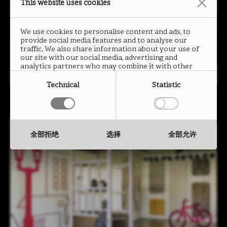
This website uses cookies
We use cookies to personalise content and ads, to
provide social media features and to analyse our
traffic. We also share information about your use of
our site with our social media, advertising and
analytics partners who may combine it with other
information that you have provided to them or that
they have collected from your use of their services.
Technical
Statistic
全部拒绝
选择
全部允许