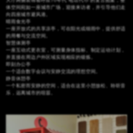
大厅两侧装饰着呼应70年代“电话代币”的复古图案，整
体空间宛如一座城市广场，迎接来访者，并引导他们走
向四座城市避风港。
晴雨食光亭
一座开放式的共享凉亭，可在阳光或细雨中，提供舒适
的用餐与交流空间。
智慧体测亭
一座互动式更衣室，可测量身体指标、制定运动计划，
并直接在周边户外区域实现相应的锻炼。
即刻办公亭
一个适合数字会议与安静交流的理想空间。
静音休憩亭
一个私密而安静的空间，适合在这里小憩放松、聆听音
乐，远离城市的喧嚣。