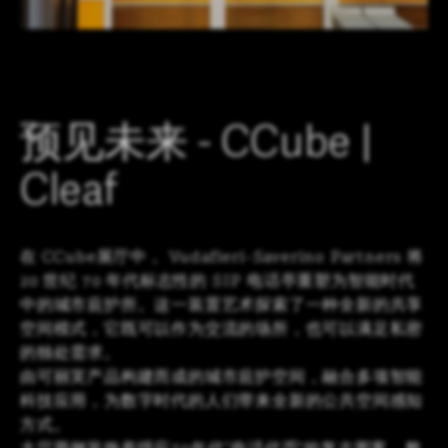
LOGIN
CN
EN
IT
DE
SHAPING SURFACES
预见未来 - CCube |
Cleaf
在 CCube展厅中， Vudafieri-Saverino Partners 将
20 世纪 70 年代标志性的 SIP 电话亭重塑为智能时代
中的城市庇护所。这一装置艺术探索了一种全新的共享
空间模式，它既可以作为交流的场所，也可以满足私密
的独处需求。
由可丽芙产品构建而成的城市庇护空间，融合多项智能
科技应用，为数字时代的人们带来全新的公共空间感知
方式。