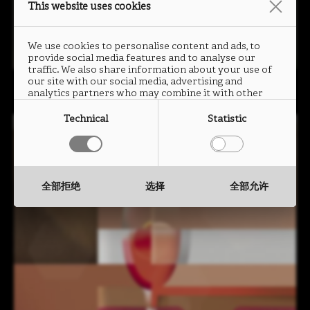
This website uses cookies
We use cookies to personalise content and ads, to
provide social media features and to analyse our
traffic. We also share information about your use of
our site with our social media, advertising and
analytics partners who may combine it with other
information that you have provided to them or that
they have collected from your use of their services.
Technical
Statistic
全部拒绝
选择
全部允许