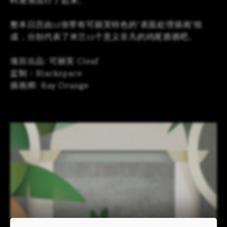
料逐渐流行了起来。
整本日历由12张带有可丽芙特色的”表面处理插画”组
成，分别代表了米兰12个意义非凡的鸡尾酒酒吧。
项目出品: 可丽芙 Cleaf
监制：Blackspace
插画师: Ray Orange