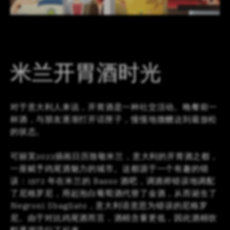
LOGIN
CN
EN
IT
DE
SHAPING SURFACES
米兰开胃酒时光
对于意大利人来说，开胃酒是一种社交活动。晚餐前一
杯酒，与朋友逐渐打开话匣子，慢慢地微醺达到最放松
的状态。
可丽芙2023插画日历致敬米兰，意大利的开胃酒之都，
一座赋予鸡尾酒魅力的城市。这都源于一个有趣的错
误：1972 年在米兰的 Basso 酒吧，调酒师错误地调配
了尼格罗尼，用起泡白葡萄酒代替了金酒，从而诞生了
Negroni Sbagliato，意大利语意思为错误的尼格罗
尼。由于对比鸡尾酒而言，酒精含量更低，因此酒精饮