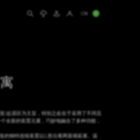
CN
EN
IT
DE
公寓
室/起居区为主旨，特别之处在于采用了不同且
一个全新的装置元素，巧妙地融合了多种功能，
。
22打造的独特连续装置以L形沿着两面墙延展。该