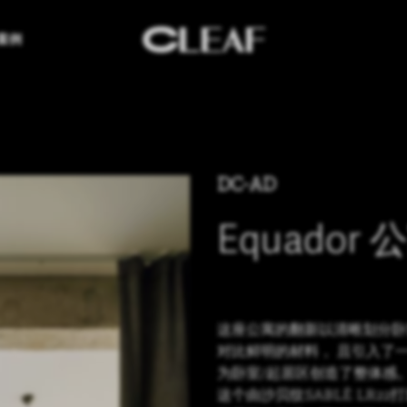
案例
DC-AD
Equador 
这座公寓的翻新以清晰划分卧
对比鲜明的材料， 且引入了
为卧室/起居区创造了整体感
这个由沙贝纹SABLÈ LR