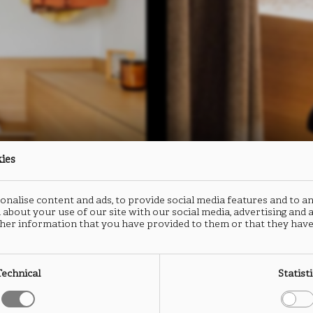
kies
nalise content and ads, to provide social media features and to an
 about your use of our site with our social media, advertising and
her information that you have provided to them or that they have
Technical
Statist