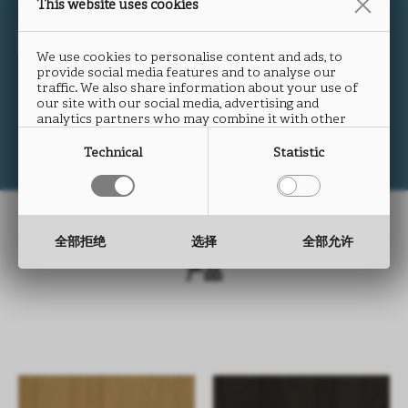
This website uses cookies
图中产品：Doga S220
We use cookies to personalise content and ads, to
provide social media features and to analyse our
traffic. We also share information about your use of
our site with our social media, advertising and
analytics partners who may combine it with other
information that you have provided to them or that
they have collected from your use of their services.
Technical
Statistic
全部拒绝
选择
全部允许
产品