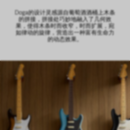
LOGIN
CN
EN
IT
DE
Doga的设计灵感源自葡萄酒酒桶上木条
的拼接，拼接处巧妙地融入了几何效
SHAPING SURFACES
果，使得木条时而收窄，时而扩展，宛
如律动的旋律，营造出一种富有生命力
的动态效果。