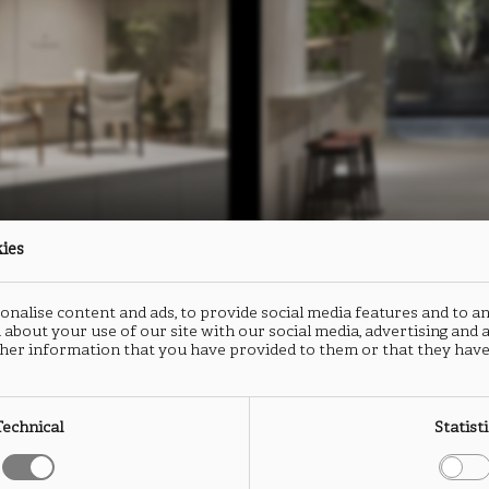
kies
nalise content and ads, to provide social media features and to an
 about your use of our site with our social media, advertising and
her information that you have provided to them or that they have
Technical
Statist